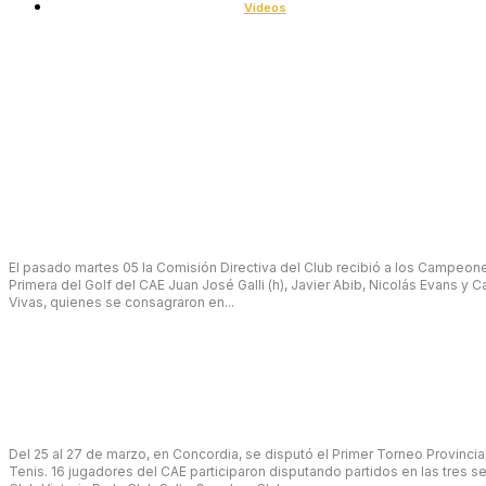
Videos
Novedades
Campeones Nacionales de Primera
El pasado martes 05 la Comisión Directiva del Club recibió a los Campeon
Primera del Golf del CAE Juan José Galli (h), Javier Abib, Nicolás Evans y C
Vivas, quienes se consagraron en...
abril 6, 2022
Torneo Provincial de Tenis
Del 25 al 27 de marzo, en Concordia, se disputó el Primer Torneo Provincia
Tenis. 16 jugadores del CAE participaron disputando partidos en las tres s