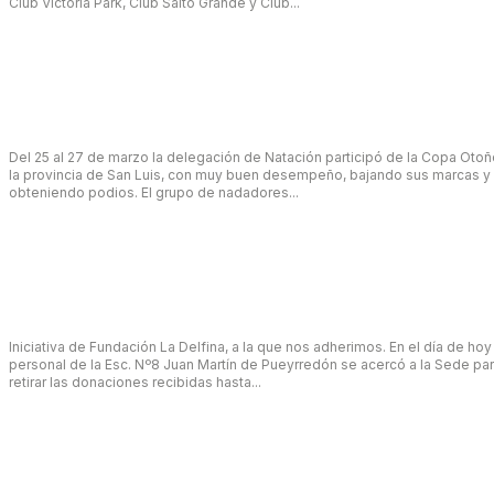
Club Victoria Park, Club Salto Grande y Club...
marzo 31, 2022
El equipo de Competición viajó a San Luis
Del 25 al 27 de marzo la delegación de Natación participó de la Copa Otoñ
la provincia de San Luis, con muy buen desempeño, bajando sus marcas y
obteniendo podios. El grupo de nadadores...
marzo 28, 2022
CAMPAÑA SOLIDARIA ABRAZÁ CON UN ABRIGO
Iniciativa de Fundación La Delfina, a la que nos adherimos. En el día de hoy
personal de la Esc. Nº8 Juan Martín de Pueyrredón se acercó a la Sede pa
retirar las donaciones recibidas hasta...
marzo 25, 2022