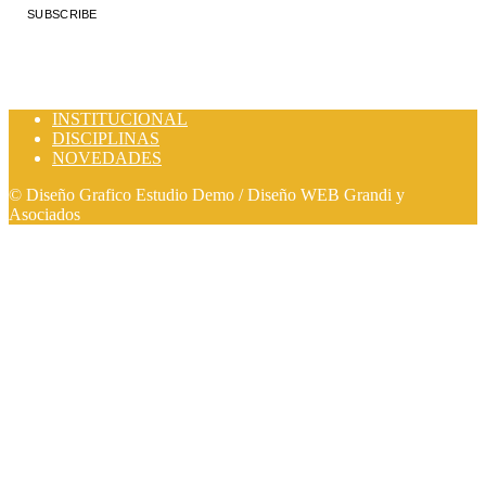
SUBSCRIBE
By signing up you agree to receive email newsletters, notifications and alerts from Covid
Dark PRO. You can unsubscribe at any time.
INSTITUCIONAL
DISCIPLINAS
NOVEDADES
© Diseño Grafico Estudio Demo / Diseño WEB Grandi y
Asociados