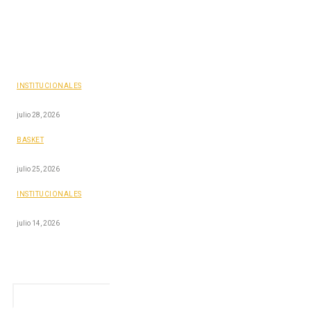
LATEST ARTICLES
INSTITUCIONALES
Asamblea Anual Ordinaria y renovación de autoridades
julio 28, 2026
BASKET
U21 Campeona del APBF
julio 25, 2026
INSTITUCIONALES
Un legado deportivo que trasciende generaciones
julio 14, 2026
Sign up to receive news and updates
To be updated with all the latest news, offers and special
announcements.