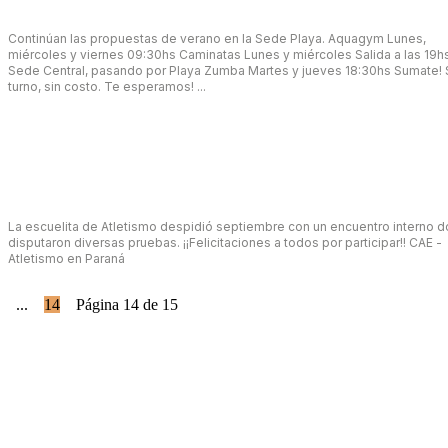
El CAE Gym no se detiene
Continúan las propuestas de verano en la Sede Playa. Aquagym Lunes,
miércoles y viernes 09:30hs Caminatas Lunes y miércoles Salida a las 19hs de
Sede Central, pasando por Playa Zumba Martes y jueves 18:30hs Sumate! Sin
turno, sin costo. Te esperamos! ...
febrero 14, 2022
Atletismo CAE
La escuelita de Atletismo despidió septiembre con un encuentro interno 
disputaron diversas pruebas. ¡¡Felicitaciones a todos por participar!! CAE -
Atletismo en Paraná
octubre 1, 2021
1
...
13
14
15
Página 14 de 15