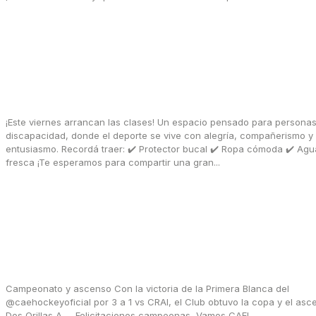
febrero 19, 2026
Hockey para personas con Discapacidad
¡Este viernes arrancan las clases! Un espacio pensado para persona
discapacidad, donde el deporte se vive con alegría, compañerismo 
entusiasmo. Recordá traer: ✔️ Protector bucal ✔️ Ropa cómoda ✔️ Agua
fresca ¡Te esperamos para compartir una gran...
octubre 3, 2025
Campeonas Dos Orillas
Campeonato y ascenso Con la victoria de la Primera Blanca del
@caehockeyoficial por 3 a 1 vs CRAI, el Club obtuvo la copa y el asc
Dos Orillas A. Felicitaciones campeonas, Vamos CAE!