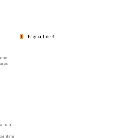
1
2
3
Página 1 de 3
nchas
mbres
unto a
rgentina