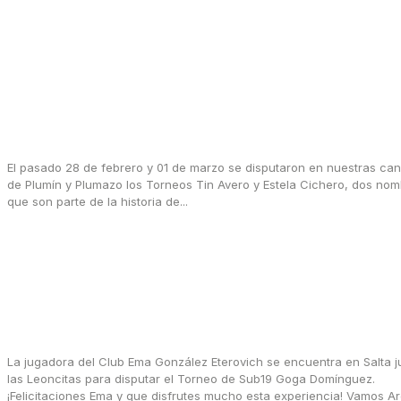
Torneos Tin Avero y Estela Cichero
El pasado 28 de febrero y 01 de marzo se disputaron en nuestras ca
de Plumín y Plumazo los Torneos Tin Avero y Estela Cichero, dos no
que son parte de la historia de...
marzo 7, 2026
Convocada a las Leoncitas
La jugadora del Club Ema González Eterovich se encuentra en Salta j
las Leoncitas para disputar el Torneo de Sub19 Goga Domínguez.
¡Felicitaciones Ema y que disfrutes mucho esta experiencia! Vamos A