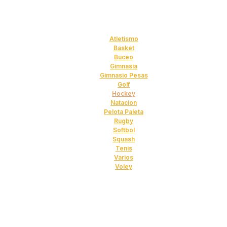
Atletismo
Basket
Buceo
Gimnasia
Gimnasio Pesas
Golf
Hockey
Natacion
Pelota Paleta
Rugby
Softbol
Squash
Tenis
Varios
Voley
Hockey