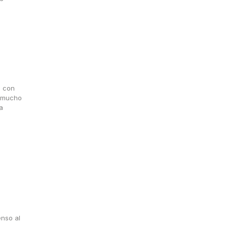
s con
y mucho
enso al